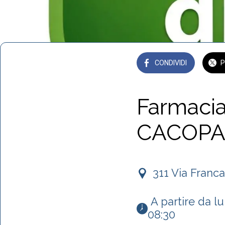
CONDIVIDI
P
Farmacia
CACOP
311 Via Franca
 A partire da lunedì 06 aprile 2026 alle 08:30 fino a lunedì 13 aprile 2026 alle 
08:30 