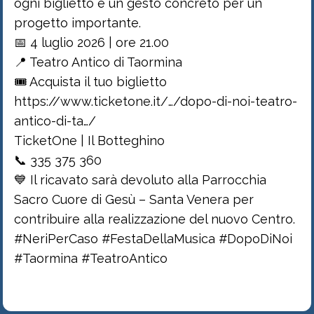
ogni biglietto è un gesto concreto per un
progetto importante.
📅 4 luglio 2026 | ore 21.00
📍 Teatro Antico di Taormina
🎟️ Acquista il tuo biglietto
https://www.ticketone.it/…/dopo-di-noi-teatro-
antico-di-ta…/
TicketOne | Il Botteghino
📞 335 375 360
💙 Il ricavato sarà devoluto alla Parrocchia
Sacro Cuore di Gesù – Santa Venera per
contribuire alla realizzazione del nuovo Centro.
#NeriPerCaso #FestaDellaMusica #DopoDiNoi
#Taormina #TeatroAntico