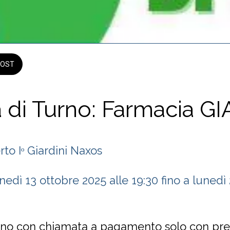
OST
 di Turno: Farmacia G
to Iᵒ Giardini Naxos
urno con chiamata a pagamento solo con pre