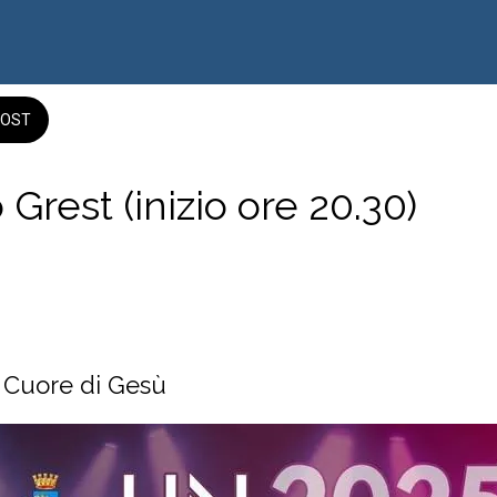
OST
Grest (inizio ore 20.30)
rcidiacono Trappitello, Taormina ME
dalle 11:00 alle 23:59 
 Cuore di Gesù