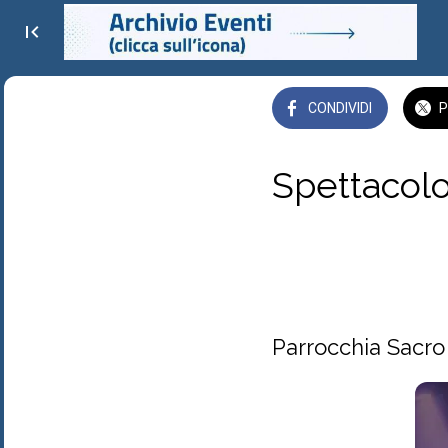
CONDIVIDI
P
Spettacolo 
Piazza Padre Salvatore A
 venerdì 01 agosto 2025  
Parrocchia Sacro