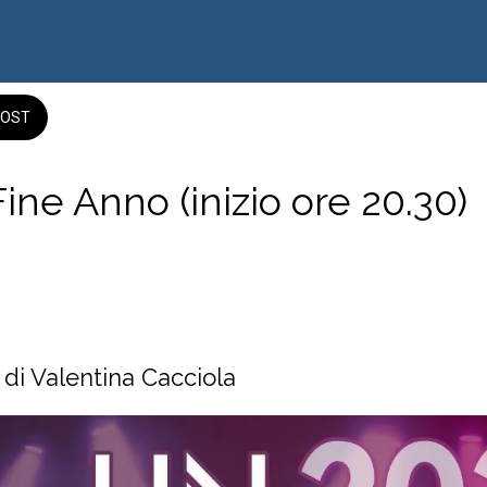
OST
ine Anno (inizio ore 20.30)
a ME
alle 11:00 alle 23:59 
di Valentina Cacciola